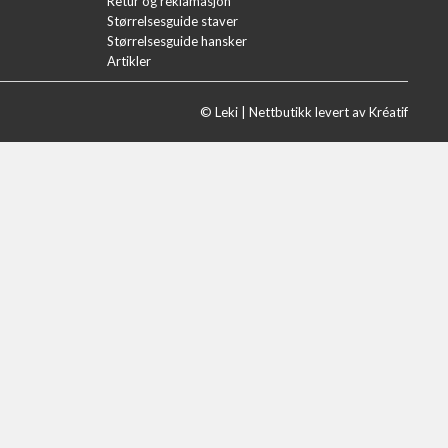
Retur og reklamasjon
Størrelsesguide staver
Størrelsesguide hansker
Artikler
© Leki |
Nettbutikk levert av Kréatif