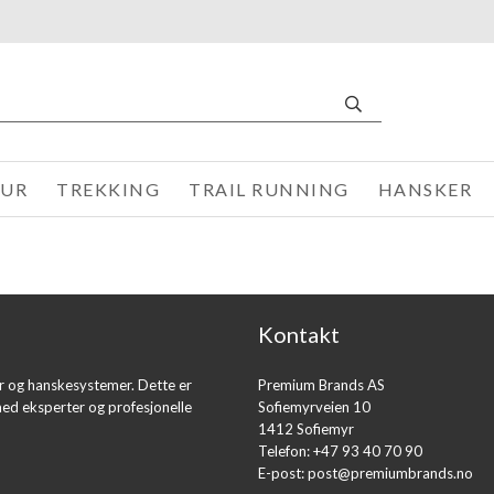
TUR
TREKKING
TRAIL RUNNING
HANSKER
Kontakt
er og hanskesystemer. Dette er
Premium Brands AS
med eksperter og profesjonelle
Sofiemyrveien 10
1412 Sofiemyr
Telefon: +47 93 40 70 90
E-post:
post@premiumbrands.no