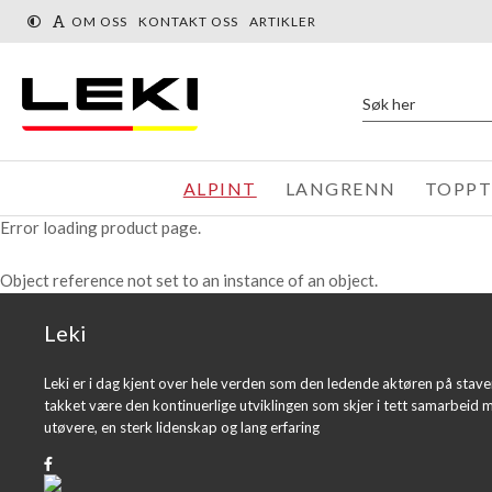
« Tilbake
Du er her:
Produkter
Alpint
OM OSS
KONTAKT OSS
ARTIKLER
ALPINT
LANGRENN
TOPP
Error loading product page.
Object reference not set to an instance of an object.
Leki
Leki er i dag kjent over hele verden som den ledende aktøren på stav
takket være den kontinuerlige utviklingen som skjer i tett samarbeid 
utøvere, en sterk lidenskap og lang erfaring