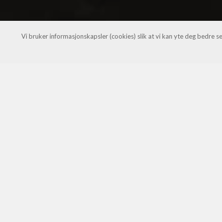
Vi bruker informasjonskapsler (cookies) slik at vi kan yte deg bedre s
25
25
okt
okt