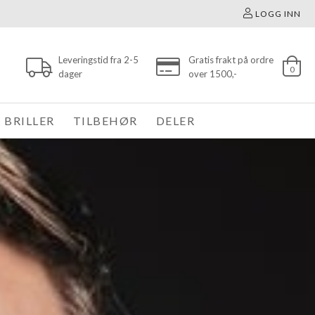
LOGG INN
Leveringstid fra 2-5
Gratis frakt på ordre
0
dager
over 1500,-
BRILLER
TILBEHØR
DELER