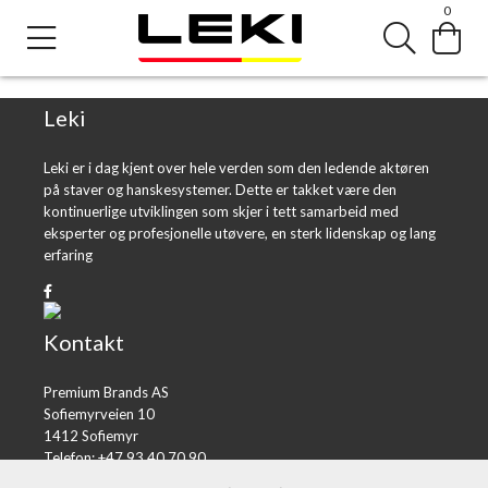
0
Error loading product page.
Object reference not set to an instance of an object.
Leki
Leki er i dag kjent over hele verden som den ledende aktøren
på staver og hanskesystemer. Dette er takket være den
kontinuerlige utviklingen som skjer i tett samarbeid med
eksperter og profesjonelle utøvere, en sterk lidenskap og lang
erfaring
Kontakt
Premium Brands AS
Sofiemyrveien 10
1412 Sofiemyr
Telefon: +47 93 40 70 90
E-post:
post@premiumbrands.no