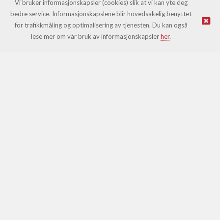
Vi bruker informasjonskapsler (cookies) slik at vi kan yte deg
bedre service. Informasjonskapslene blir hovedsakelig benyttet
for trafikkmåling og optimalisering av tjenesten. Du kan også
© Leki |
Nettbutikk levert av Kréatif
lese mer om vår bruk av informasjonskapsler
her
.