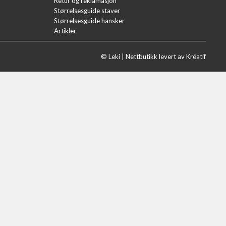
Retur og reklamasjon
Størrelsesguide staver
Størrelsesguide hansker
Artikler
© Leki |
Nettbutikk levert av Kréatif