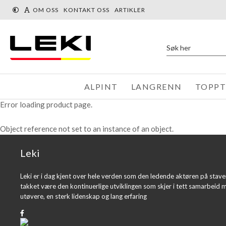
« Tilbake
Du er her:
Produkter
Topptur
Topptur justerbar
OM OSS
KONTAKT OSS
ARTIKLER
ALPINT
LANGRENN
TOPP
Error loading product page.
Object reference not set to an instance of an object.
Leki
Leki er i dag kjent over hele verden som den ledende aktøren på stav
takket være den kontinuerlige utviklingen som skjer i tett samarbeid 
utøvere, en sterk lidenskap og lang erfaring