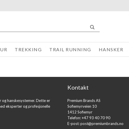
TUR
TREKKING
TRAIL RUNNING
HANSKER
Kontakt
er og hanskesystemer. Dette er
Premium Brands AS
med eksperter og profesjonelle
Sofiemyrveien 10
1412 Sofiemyr
Telefon: +47 93 40 70 90
E-post:
post@premiumbrands.no