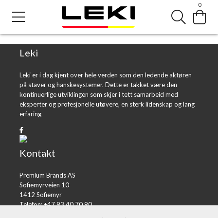
0
Error loading product page.
Object reference not set to an instance of an object.
Leki
Leki er i dag kjent over hele verden som den ledende aktøren
på staver og hanskesystemer. Dette er takket være den
kontinuerlige utviklingen som skjer i tett samarbeid med
eksperter og profesjonelle utøvere, en sterk lidenskap og lang
erfaring
Kontakt
Premium Brands AS
Sofiemyrveien 10
1412 Sofiemyr
Telefon: +47 93 40 70 90
E-post:
post@premiumbrands.no