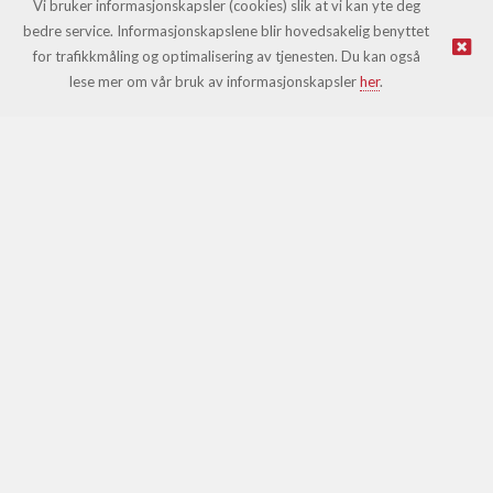
Vi bruker informasjonskapsler (cookies) slik at vi kan yte deg
bedre service. Informasjonskapslene blir hovedsakelig benyttet
for trafikkmåling og optimalisering av tjenesten. Du kan også
© Leki |
Nettbutikk levert av Kréatif
lese mer om vår bruk av informasjonskapsler
her
.