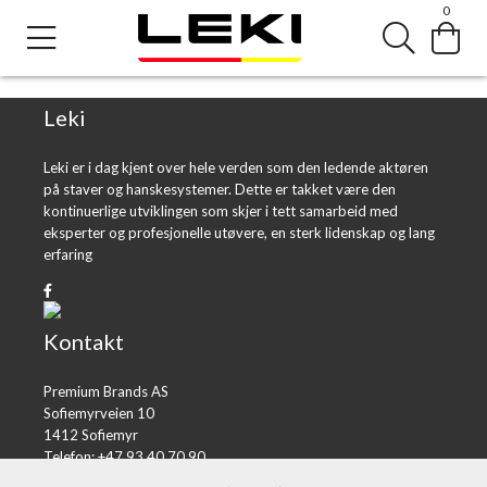
0
Error loading product page.
Object reference not set to an instance of an object.
Leki
Leki er i dag kjent over hele verden som den ledende aktøren
på staver og hanskesystemer. Dette er takket være den
kontinuerlige utviklingen som skjer i tett samarbeid med
eksperter og profesjonelle utøvere, en sterk lidenskap og lang
erfaring
Kontakt
Premium Brands AS
Sofiemyrveien 10
1412 Sofiemyr
Telefon: +47 93 40 70 90
E-post:
post@premiumbrands.no