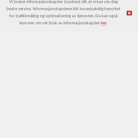
Vi bruker informasjonskapsler (cookies) slik at vi kan yte deg
bedre service. Informasjonskapslene blir hovedsakelig benyttet
for trafikkmåling og optimalisering av tjenesten. Du kan også
© Leki |
Nettbutikk levert av Kréatif
lese mer om vår bruk av informasjonskapsler
her
.