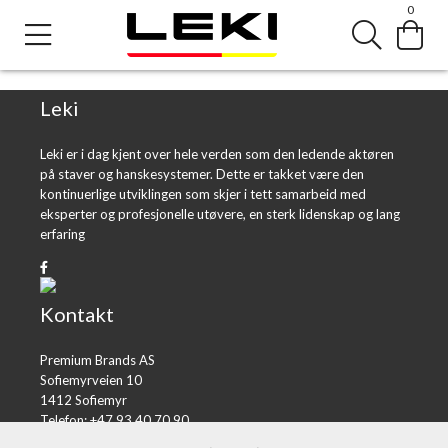
0
Error loading product page.
Object reference not set to an instance of an object.
Leki
Leki er i dag kjent over hele verden som den ledende aktøren
på staver og hanskesystemer. Dette er takket være den
kontinuerlige utviklingen som skjer i tett samarbeid med
eksperter og profesjonelle utøvere, en sterk lidenskap og lang
erfaring
Kontakt
Premium Brands AS
Sofiemyrveien 10
1412 Sofiemyr
Telefon: +47 93 40 70 90
E-post:
post@premiumbrands.no