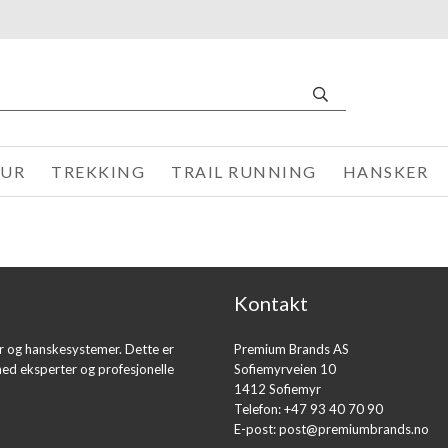
TUR
TREKKING
TRAIL RUNNING
HANSKER
Kontakt
er og hanskesystemer. Dette er
Premium Brands AS
med eksperter og profesjonelle
Sofiemyrveien 10
1412 Sofiemyr
Telefon: +47 93 40 70 90
E-post:
post@premiumbrands.no