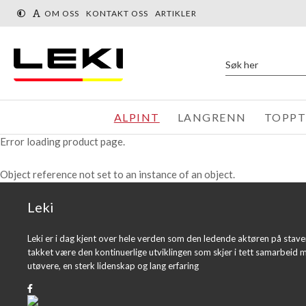
« Tilbake
Du er her:
Produkter
Alpint
OM OSS
KONTAKT OSS
ARTIKLER
ALPINT
LANGRENN
TOPP
Error loading product page.
Object reference not set to an instance of an object.
Leki
Leki er i dag kjent over hele verden som den ledende aktøren på stav
takket være den kontinuerlige utviklingen som skjer i tett samarbeid 
utøvere, en sterk lidenskap og lang erfaring