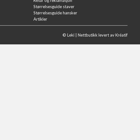
Retur og reklamasjon
Størrelsesguide staver
Størrelsesguide hansker
Artikler
© Leki |
Nettbutikk levert av Kréatif