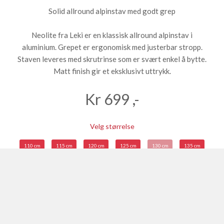
Solid allround alpinstav med godt grep
Neolite fra Leki er en klassisk allround alpinstav i
aluminium. Grepet er ergonomisk med justerbar stropp.
Staven leveres med skrutrinse som er svært enkel å bytte.
Matt finish gir et eksklusivt uttrykk.
Kr
699
,-
Velg størrelse
110 cm
115 cm
120 cm
125 cm
130 cm
135 cm
LEGG I HANDLEKURV