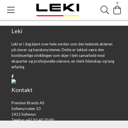
0
Error loading product page.
Object reference not set to an instance of an object.
Leki
Leki er i dag kjent over hele verden som den ledende aktøren
på staver og hanskesystemer. Dette er takket være den
kontinuerlige utviklingen som skjer i tett samarbeid med
eksperter og profesjonelle utøvere, en sterk lidenskap og lang
erfaring
Kontakt
Premium Brands AS
Sofiemyrveien 10
1412 Sofiemyr
Telefon: +47 93 40 70 90
E-post:
post@premiumbrands.no