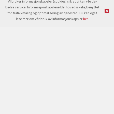
Vi bruker informasjonskapsler (cookies) slik at vi kan yte deg
bedre service. Informasjonskapslene blir hovedsakelig benyttet
for trafikkmåling og optimalisering av tjenesten. Du kan også
© Leki |
Nettbutikk levert av Kréatif
lese mer om vår bruk av informasjonskapsler
her
.