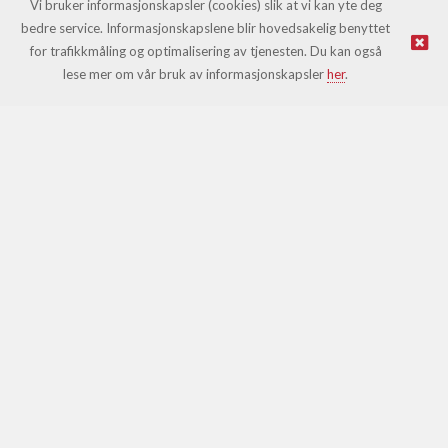
Vi bruker informasjonskapsler (cookies) slik at vi kan yte deg
bedre service. Informasjonskapslene blir hovedsakelig benyttet
for trafikkmåling og optimalisering av tjenesten. Du kan også
© Leki |
Nettbutikk levert av Kréatif
lese mer om vår bruk av informasjonskapsler
her
.