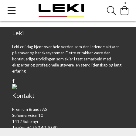
0
Error loading product page.
Object reference not set to an instance of an object.
Leki
Leki er i dag kjent over hele verden som den ledende aktøren
på staver og hanskesystemer. Dette er takket være den
kontinuerlige utviklingen som skjer i tett samarbeid med
eksperter og profesjonelle utøvere, en sterk lidenskap og lang
erfaring
Kontakt
Premium Brands AS
Sofiemyrveien 10
1412 Sofiemyr
Telefon: +47 93 40 70 90
E-post:
post@premiumbrands.no