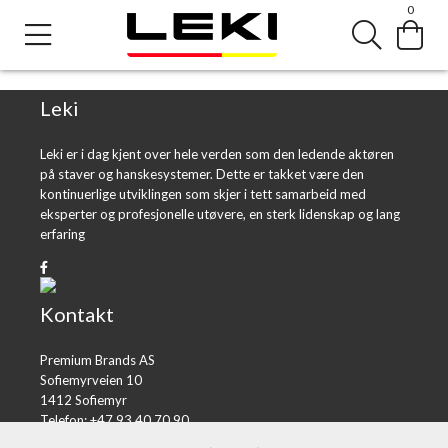
0
Error loading product page.
Object reference not set to an instance of an object.
Leki
Leki er i dag kjent over hele verden som den ledende aktøren
på staver og hanskesystemer. Dette er takket være den
kontinuerlige utviklingen som skjer i tett samarbeid med
eksperter og profesjonelle utøvere, en sterk lidenskap og lang
erfaring
Kontakt
Premium Brands AS
Sofiemyrveien 10
1412 Sofiemyr
Telefon: +47 93 40 70 90
E-post:
post@premiumbrands.no