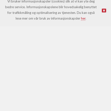
Vi bruker informasjonskapsler (cookies) slik at vi kan yte deg
bedre service. Informasjonskapslene blir hovedsakelig benyttet
for trafikkmåling og optimalisering av tjenesten. Du kan også
© Leki |
Nettbutikk levert av Kréatif
lese mer om vår bruk av informasjonskapsler
her
.