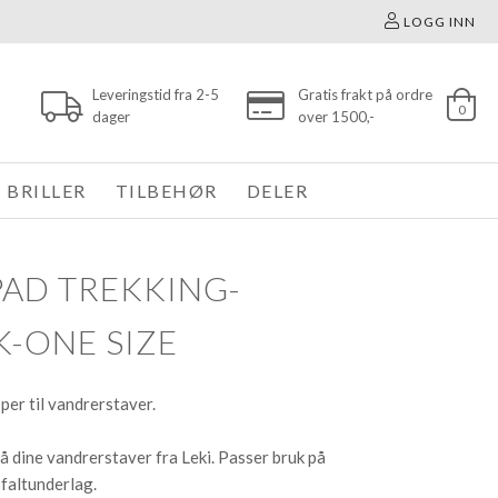
LOGG INN
Leveringstid fra 2-5
Gratis frakt på ordre
0
dager
over 1500,-
BRILLER
TILBEHØR
DELER
PAD TREKKING-
K-ONE SIZE
er til vandrerstaver.
å dine vandrerstaver fra Leki. Passer bruk på
faltunderlag.