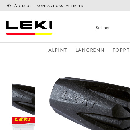
« Tilbake
Du er her:
Produkter
Deler
Deler NW/trekking
OM OSS
KONTAKT OSS
ARTIKLER
ALPINT
LANGRENN
TOPP