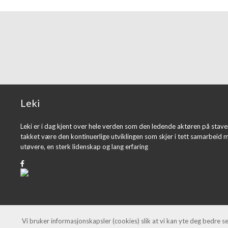
Leki
Leki er i dag kjent over hele verden som den ledende aktøren på stav
takket være den kontinuerlige utviklingen som skjer i tett samarbeid 
utøvere, en sterk lidenskap og lang erfaring
Vi bruker informasjonskapsler (cookies) slik at vi kan yte deg bedre s