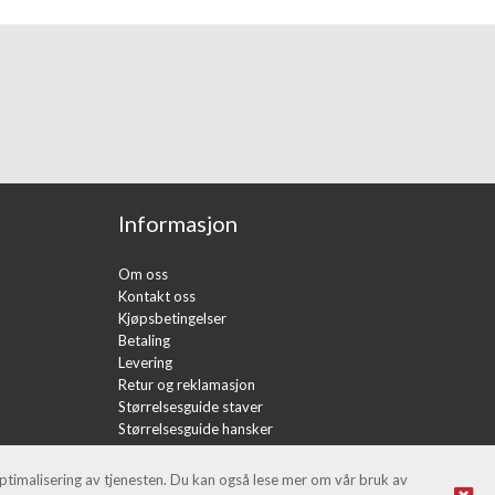
Informasjon
Om oss
Kontakt oss
Kjøpsbetingelser
Betaling
Levering
Retur og reklamasjon
Størrelsesguide staver
Størrelsesguide hansker
Artikler
optimalisering av tjenesten. Du kan også lese mer om vår bruk av