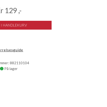
Kr
129
,-
 I HANDLEKURV
ørrelsesguide
ummer: 882110104
På lager