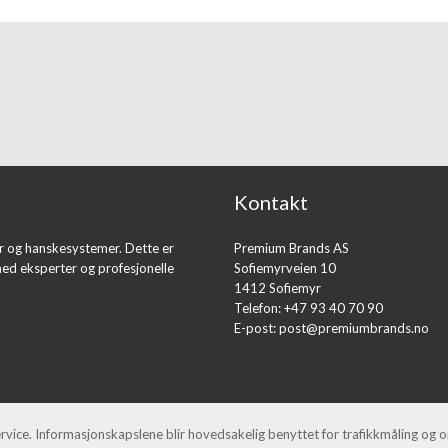
Kontakt
er og hanskesystemer. Dette er
Premium Brands AS
med eksperter og profesjonelle
Sofiemyrveien 10
1412 Sofiemyr
Telefon: +47 93 40 70 90
E-post:
post@premiumbrands.no
ervice. Informasjonskapslene blir hovedsakelig benyttet for trafikkmåling og 