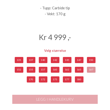
- Tupp: Carbide tip
- Vekt: 170 g
Kr
4 999
,-
Velg størrelse
135
137
140
142
145
147
150
152
155
157
160
162
165
167
170
172
175
177
180
LEGG I HANDLEKURV