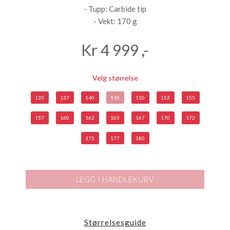
- Tupp: Carbide tip
- Vekt: 170 g
Kr
4 999
,-
Velg størrelse
135
137
140
145
150
152
155
157
160
162
165
167
170
172
175
177
180
LEGG I HANDLEKURV
Størrelsesguide