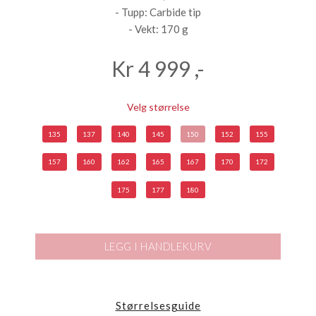
- Tupp: Carbide tip
- Vekt: 170 g
Kr
4 999
,-
Velg størrelse
135
137
140
145
150
152
155
157
160
162
165
167
170
172
175
177
180
LEGG I HANDLEKURV
Størrelsesguide