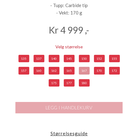
- Tupp: Carbide tip
- Vekt: 170 g
Kr
4 999
,-
Velg størrelse
135
137
140
145
150
152
155
157
160
162
165
167
170
172
175
177
180
LEGG I HANDLEKURV
Størrelsesguide