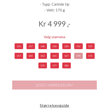
- Tupp: Carbide tip
- Vekt: 170 g
Kr
4 999
,-
Velg størrelse
135
137
140
145
150
152
155
157
160
162
165
167
170
172
175
177
180
LEGG I HANDLEKURV
Størrelsesguide