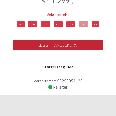
Kr
1 299
,-
Velg størrelse
90
100
105
110
115
120
95
LEGG I HANDLEKURV
Størrelsesguide
Varenummer: 65265851120
På lager