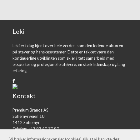
Leki
Leki er i dag kjent over hele verden som den ledende aktøren
på staver og hanskesystemer. Dette er takket være den
kontinuerlige utviklingen som skjer i tett samarbeid med
eksperter og profesjonelle utøvere, en sterk lidenskap og lang
erfaring
Kontakt
Premium Brands AS
Sofiemyrveien 10
1412 Sofiemyr
Telefon: +47 93 40 70 90
E-post:
post@premiumbrands.no
Vi bruker informasjonskapsler (cookies) slik at vi kan yte deg