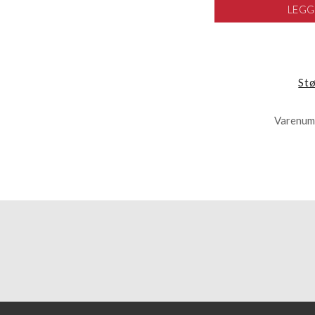
LEGG
St
Varenum