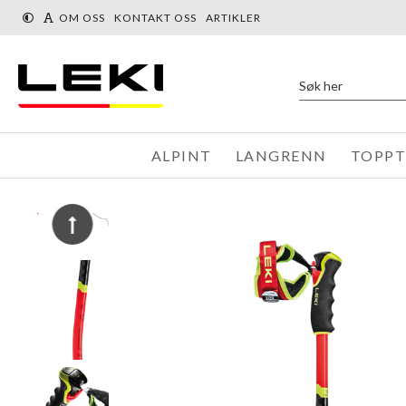
« Tilbake
Du er her:
Produkter
Alpint
Racing
OM OSS
KONTAKT OSS
ARTIKLER
ALPINT
LANGRENN
TOPP