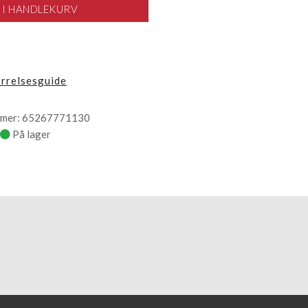
 I HANDLEKURV
ørrelsesguide
mer: 65267771130
På lager