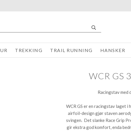
TUR
TREKKING
TRAIL RUNNING
HANSKER
WCR GS 
Racingstav med d
WCR GS er en racingstav laget i 
airfoil-design gjør staven aerod
svingen. Det slanke Race Grip Pr
gir ekstra god komfort, enda bed