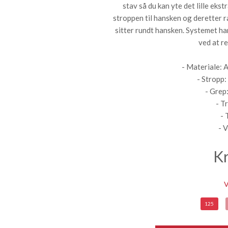
stav så du kan yte det lille ekst
stroppen til hansken og deretter 
sitter rundt hansken. Systemet ha
ved at re
- Materiale: 
- Stropp:
- Grep
- T
- 
- 
K
V
125