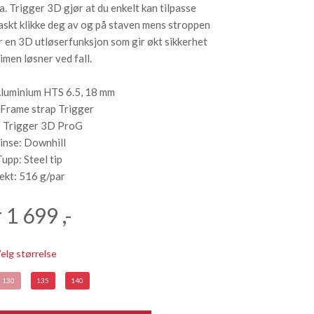
ra. Trigger 3D gjør at du enkelt kan tilpasse
raskt klikke deg av og på staven mens stroppen
r en 3D utløserfunksjon som gir økt sikkerhet
imen løsner ved fall.
Aluminium HTS 6.5, 18 mm
 Frame strap Trigger
: Trigger 3D ProG
rinse: Downhill
Tupp: Steel tip
Vekt: 516 g/par
r
1 699
,-
elg størrelse
130
135
140