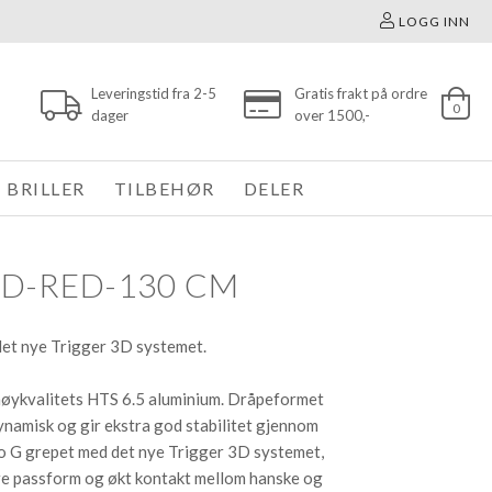
LOGG INN
Leveringstid fra 2-5
Gratis frakt på ordre
0
dager
over 1500,-
BRILLER
TILBEHØR
DELER
3D-RED-130 CM
et nye Trigger 3D systemet.
høykvalitets HTS 6.5 aluminium. Dråpeformet
ynamisk og gir ekstra god stabilitet gjennom
o G grepet med det nye Trigger 3D systemet,
re passform og økt kontakt mellom hanske og