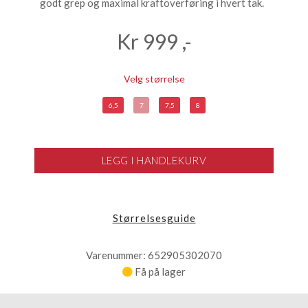
godt grep og maximal kraftoverføring i hvert tak.
Kr
999
,-
Velg størrelse
6,5
7
7,5
8
LEGG I HANDLEKURV
Størrelsesguide
Varenummer: 652905302070
Få på lager