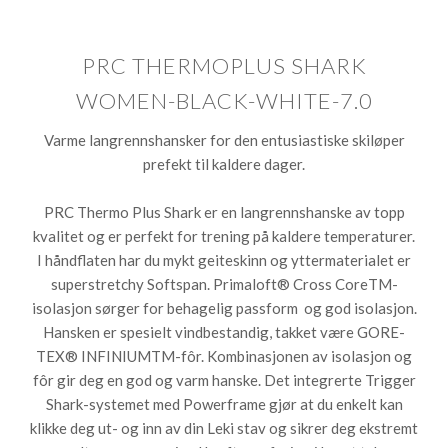
PRC THERMOPLUS SHARK
WOMEN-BLACK-WHITE-7.0
Varme langrennshansker for den entusiastiske skiløper
prefekt til kaldere dager.
PRC Thermo Plus Shark er en langrennshanske av topp
kvalitet og er perfekt for trening på kaldere temperaturer.
I håndflaten har du mykt geiteskinn og yttermaterialet er
superstretchy Softspan. Primaloft® Cross CoreTM-
isolasjon sørger for behagelig passform og god isolasjon.
Hansken er spesielt vindbestandig, takket være GORE-
TEX® INFINIUMTM-fôr. Kombinasjonen av isolasjon og
fôr gir deg en god og varm hanske. Det integrerte Trigger
Shark-systemet med Powerframe gjør at du enkelt kan
klikke deg ut- og inn av din Leki stav og sikrer deg ekstremt