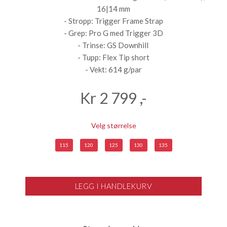
16|14 mm
- Stropp: Trigger Frame Strap
- Grep: Pro G med Trigger 3D
- Trinse: GS Downhill
- Tupp: Flex Tip short
- Vekt: 614 g/par
Kr
2 799
,-
Velg størrelse
115
120
125
130
135
LEGG I HANDLEKURV